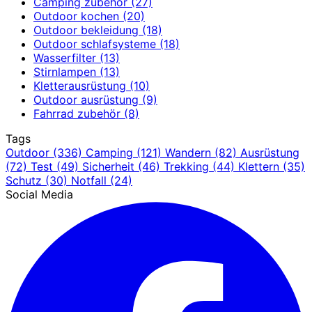
Camping zubehör
(27)
Outdoor kochen
(20)
Outdoor bekleidung
(18)
Outdoor schlafsysteme
(18)
Wasserfilter
(13)
Stirnlampen
(13)
Kletterausrüstung
(10)
Outdoor ausrüstung
(9)
Fahrrad zubehör
(8)
Tags
Outdoor
(336)
Camping
(121)
Wandern
(82)
Ausrüstung
(72)
Test
(49)
Sicherheit
(46)
Trekking
(44)
Klettern
(35)
Schutz
(30)
Notfall
(24)
Social Media