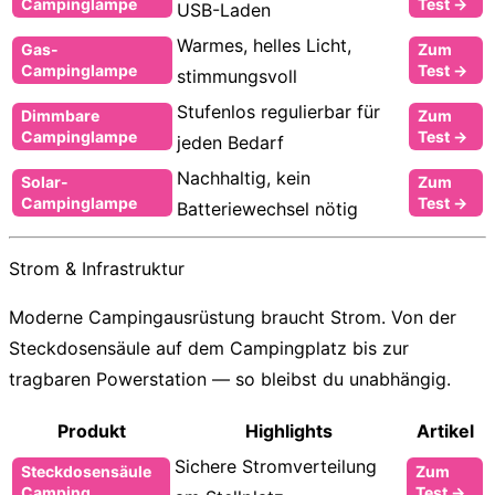
Campinglampe
Test →
USB-Laden
Warmes, helles Licht,
Gas-
Zum
Campinglampe
Test →
stimmungsvoll
Stufenlos regulierbar für
Dimmbare
Zum
Campinglampe
Test →
jeden Bedarf
Nachhaltig, kein
Solar-
Zum
Campinglampe
Test →
Batteriewechsel nötig
Strom & Infrastruktur
Moderne Campingausrüstung braucht Strom. Von der
Steckdosensäule auf dem Campingplatz bis zur
tragbaren Powerstation — so bleibst du unabhängig.
Produkt
Highlights
Artikel
Sichere Stromverteilung
Steckdosensäule
Zum
Camping
Test →