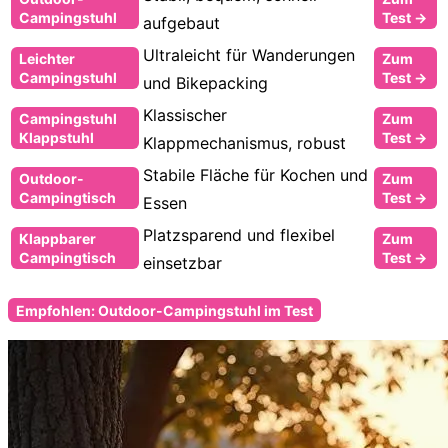
Campingstuhl
Test →
aufgebaut
Ultraleicht für Wanderungen
Leichter
Zum
Campingstuhl
Test →
und Bikepacking
Klassischer
Campingstuhl
Zum
Klappstuhl
Test →
Klappmechanismus, robust
Stabile Fläche für Kochen und
Outdoor-
Zum
Campingtisch
Test →
Essen
Platzsparend und flexibel
Klappbarer
Zum
Campingtisch
Test →
einsetzbar
Empfohlen: Outdoor-Campingstuhl im Test