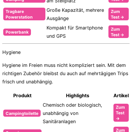
am Stellplatz
Große Kapazität, mehrere
Tragbare
Zum
Powerstation
Test →
Ausgänge
Kompakt für Smartphone
Zum
Powerbank
Test →
und GPS
Hygiene
Hygiene im Freien muss nicht kompliziert sein. Mit dem
richtigen Zubehör bleibst du auch auf mehrtägigen Trips
frisch und unabhängig.
Produkt
Highlights
Artikel
Chemisch oder biologisch,
Zum
unabhängig von
Test
Campingtoilette
→
Sanitäranlagen
Zum