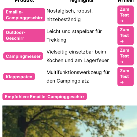
Zum
Nostalgisch, robust,
Emaille-
Test
Campinggeschirr
hitzebeständig
→
Zum
Leicht und stapelbar für
Outdoor-
Test
Geschirr
Trekking
→
Zum
Vielseitig einsetzbar beim
Test
Campingmesser
Kochen und am Lagerfeuer
→
Zum
Multifunktionswerkzeug für
Test
Klappspaten
den Campingplatz
→
Empfohlen: Emaille-Campinggeschirr